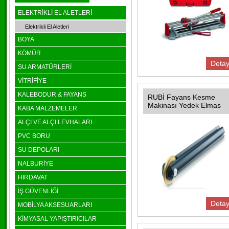
ELEKTRİKLİ EL ALETLERİ
Elektrikli El Aletleri
BOYA
KÖMÜR
Detay
SU ARMATÜRLERİ
VİTRİFİYE
KALEBODUR & FAYANS
RUBİ Fayans Kesme
Makinası Yedek Elmas
KABA MALZEMELER
ALÇI VE ALÇI LEVHALARI
PVC BORU
SU DEPOLARI
NALBURİYE
HIRDAVAT
İŞ GÜVENLİĞİ
Detay
MOBİLYA AKSESUARLARI
KİMYASAL YAPIŞTIRICILAR