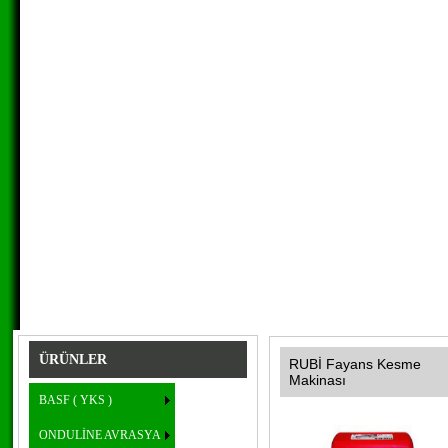
ÜRÜNLER
RUBİ Fayans Kesme
Makinası
BASF ( YKS )
ONDULİNE AVRASYA