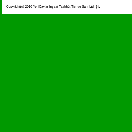
Copyright(c) 2010 YerliÇaylar İnşaat Taahhüt Tic. ve San. Ltd. Şti.