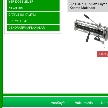
YER DÖŞEMELERİ
ÖZTÜRK Turkuaz Fayan
Kesme Makinası
ISI YALITIMI
ÇATI VE SU YALITIMI
SES YALITIMI
DEKORATİF KAPLAMALAR
Detay
AnaSayfa
Hakkımızda
Ürün