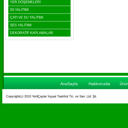
YER DÖŞEMELERİ
ISI YALITIMI
ÇATI VE SU YALITIMI
SES YALITIMI
DEKORATİF KAPLAMALAR
AnaSayfa
Hakkımızda
Ürün
Copyright(c) 2010 YerliÇaylar İnşaat Taahhüt Tic. ve San. Ltd. Şti.