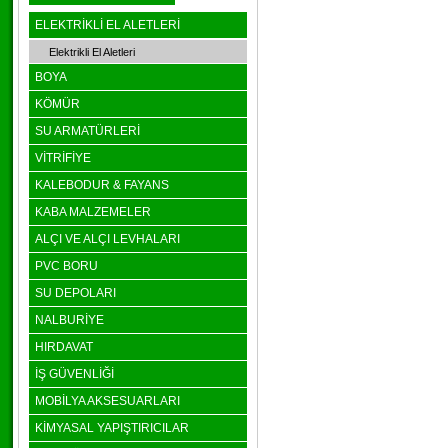
ELEKTRİKLİ EL ALETLERİ
Elektrikli El Aletleri
BOYA
KÖMÜR
SU ARMATÜRLERİ
VİTRİFİYE
KALEBODUR & FAYANS
KABA MALZEMELER
ALÇI VE ALÇI LEVHALARI
PVC BORU
SU DEPOLARI
NALBURİYE
HIRDAVAT
İŞ GÜVENLİĞİ
MOBİLYA AKSESUARLARI
KİMYASAL YAPIŞTIRICILAR