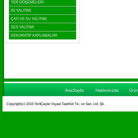
YER DÖŞEMELERİ
ISI YALITIMI
ÇATI VE SU YALITIMI
SES YALITIMI
DEKORATİF KAPLAMALAR
AnaSayfa
Hakkımızda
Ürün
Copyright(c) 2010 YerliÇaylar İnşaat Taahhüt Tic. ve San. Ltd. Şti.