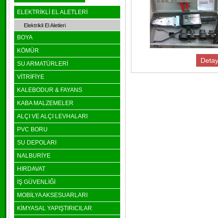
ELEKTRİKLİ EL ALETLERİ
Elektrikli El Aletleri
BOYA
KÖMÜR
Detay
SU ARMATÜRLERİ
VİTRİFİYE
KALEBODUR & FAYANS
KABA MALZEMELER
ALÇI VE ALÇI LEVHALARI
PVC BORU
SU DEPOLARI
NALBURİYE
HIRDAVAT
İŞ GÜVENLİĞİ
MOBİLYA AKSESUARLARI
KİMYASAL YAPIŞTIRICILAR